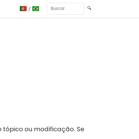
🇵🇹 / 🇧🇷
🔍
 tópico ou modificação. Se