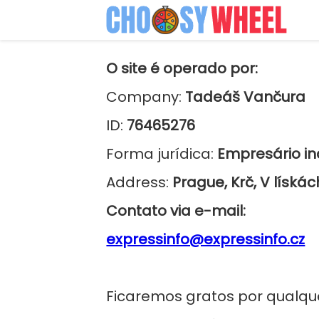
O site é operado por:
Company:
Tadeáš Vančura
ID:
76465276
Forma jurídica:
Empresário in
Address:
Prague, Krč, V lískác
Contato via e-mail:
expressinfo@expressinfo.cz
Ficaremos gratos por qualque