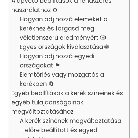
Alapvető beállítások a rendszeres
Koszovó
🇽🇰
Mentés, Importálás/Exportálás
használathoz ⚙️
Előre beállított kerék
⠿
▲
▼
X
Hogyan adj hozzá elemeket a
Lettország
🇱🇻
paletták
kerékhez és forgasd meg
⠿
▲
▼
X
Itt találja az összes előre beállított
véletlenszerű eredményért 🎲
Liechtenstein
🇱🇮
színpalettát. Bármelyik palettára
⠿
▲
▼
X
Egyes országok kiválasztása 🌐
kattintva a színek azonnal
Litvánia
🇱🇹
Hogyan adj hozzá egyedi
kicserélődnek a keréken.
⠿
▲
▼
X
országokat 🏴
Az oldal betöltésekor az eredeti
Luxemburg
🇱🇺
színbeállításokat az Alapszínek
Elemtörlés vagy mozgatás a
⠿
▲
▼
X
között találja (azaz az első
Málta
kerékben 🔄
🇲🇹
palettaként).
⠿
▲
▼
X
Egyéb beállítások a kerék színeinek és
Minden paletta alatt talál egy
Moldova
🇲🇩
egyéb tulajdonságainak
gombot, amellyel az adott paletta
⠿
▲
▼
X
megváltoztatásához
színeit áthelyezheti az egyedi
Monaco
🇲🇨
színek közé. Az egyedi
⠿
A kerék színének megváltoztatása
▲
▼
X
kerékszíneket a beállítások
Montenegró
🇲🇪
– előre beállított és egyedi
menüjében találja. A hozzáadott
⠿
▲
▼
X