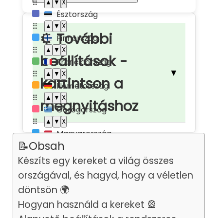
⠿
▲
▼
X
Észtország
🇪🇪
⠿
▲
▼
X
⚙ További
Finnország
🇫🇮
⠿
▲
▼
X
beállítások -
Franciaország
🇫🇷
▼
⠿
▲
▼
X
kattintson a
Németország
🇩🇪
⠿
▲
▼
X
megnyitáshoz
Görögország
🇬🇷
⠿
▲
▼
X
Magyarország
🇭🇺
Előre beállított kerékszínek
📝Obsah
⠿
▲
▼
X
Izland
Egyedi kerékszínek
🇮🇸
Készíts egy kereket a világ összes
⠿
▲
▼
X
országával, és hagyd, hogy a véletlen
Kerék sebessége
Írország
🇮🇪
döntsön 🌍
⠿
▲
▼
X
Betűszín és méret
Hogyan használd a kereket 🎡
Olaszország
🇮🇹
Középső kerék színe és mérete
⠿
▲
▼
X