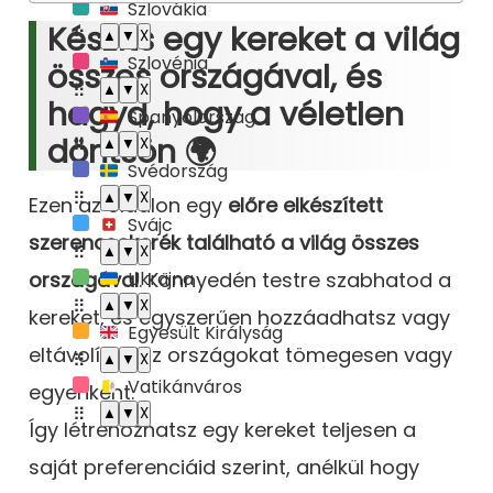
Szlovákia
🇸🇰
Készíts egy kereket a világ
⠿
▲
▼
X
Szlovénia
🇸🇮
összes országával, és
⠿
▲
▼
X
hagyd, hogy a véletlen
Spanyolország
🇪🇸
döntsön 🌍
⠿
▲
▼
X
Svédország
🇸🇪
⠿
▲
▼
X
Ezen az oldalon egy
előre elkészített
Svájc
🇨🇭
szerencsekerék található a világ összes
⠿
▲
▼
X
országával
. Könnyedén testre szabhatod a
Ukrajna
🇺🇦
⠿
▲
▼
X
kereket, és egyszerűen hozzáadhatsz vagy
Egyesült Királyság
🇬🇧
eltávolíthatsz országokat tömegesen vagy
⠿
▲
▼
X
Vatikánváros
🇻🇦
egyenként.
⠿
▲
▼
X
Így létrehozhatsz egy kereket teljesen a
saját preferenciáid szerint, anélkül hogy