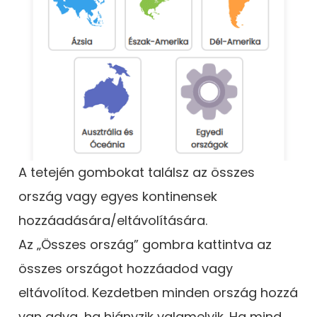
A tetején gombokat találsz az összes
ország vagy egyes kontinensek
hozzáadására/eltávolítására.
Az „Összes ország” gombra kattintva az
összes országot hozzáadod vagy
eltávolítod. Kezdetben minden ország hozzá
van adva, ha hiányzik valamelyik. Ha mind