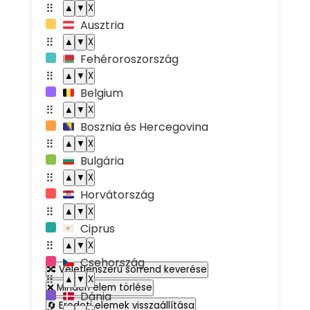
⠿
▲
▼
X
Ausztria
🇦🇹
⠿
▲
▼
X
Fehéroroszország
🇧🇾
⠿
▲
▼
X
Belgium
🇧🇪
⠿
▲
▼
X
Bosznia és Hercegovina
🇧🇦
⠿
▲
▼
X
Bulgária
🇧🇬
⠿
▲
▼
X
Horvátország
🇭🇷
⠿
▲
▼
X
Ciprus
🇨🇾
⠿
▲
▼
X
Csehország
🇨🇿
🔀 Véletlenszerű sorrend keverése
⠿
▲
▼
X
❌ Minden elem törlése
Dánia
🇩🇰
🔄 Eredeti elemek visszaállítása