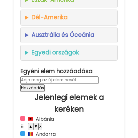
Dél-Amerika
Ausztrália és Óceánia
Egyedi országok
Egyéni elem hozzáadása
Hozzáadás
Jelenlegi elemek a
keréken
Albánia
🇦🇱
⠿
▲
▼
X
Andorra
🇦🇩