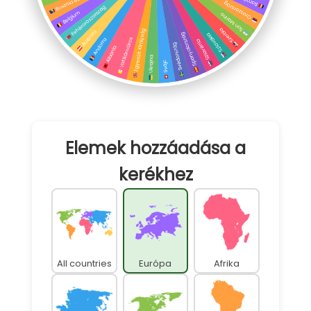
Elemek hozzáadása a
kerékhez
All countries
Európa
Afrika