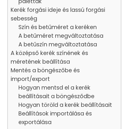
paletták
színeket
Hollandia
🇳🇱
Kerék forgási ideje és lassú forgási
módosíthatja/hozzáadhatja/eltávolíthatja,
⠿
▲
▼
X
sebesség
ha valamelyik szín nem tetszik a
Észak-Macedónia
🇲🇰
⠿
palettán, vagy bármilyen módon
▲
▼
X
Szín és betűméret a keréken
Norvégia
meg szeretné változtatni a
🇳🇴
A betűméret megváltoztatása
⠿
palettát.
▲
▼
X
A betűszín megváltoztatása
Lengyelország
🇵🇱
A középső kerék színének és
⠿
▲
▼
X
Portugália
méretének beállítása
🇵🇹
⠿
▲
▼
X
Mentés a böngészőbe és
Románia
🇷🇴
import/export
⠿
▲
▼
X
Hogyan mentsd el a kerék
Oroszország
🇷🇺
beállításait a böngésződbe
⠿
▲
▼
X
San Marino
🇸🇲
Hogyan töröld a kerék beállításait
⠿
▲
▼
X
Beállítások importálása és
Szerbia
🇷🇸
exportálása
⠿
▲
▼
X